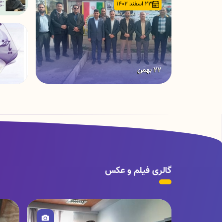
23 اسفند 1402
22 بهمن
گالری فیلم و عکس
تصویر
ت