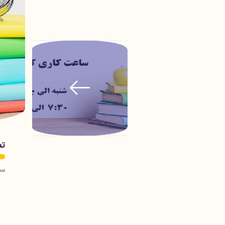
تص
سا