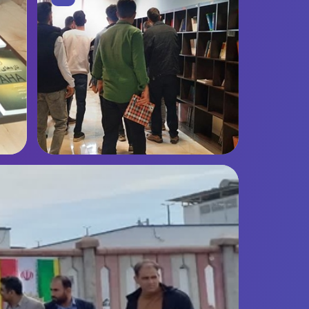
تصویر
عکس 2
ع