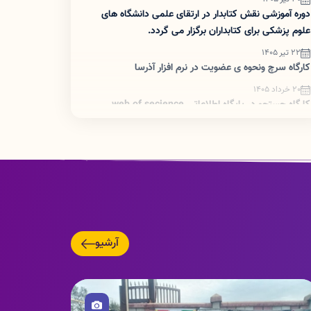
دوره آموزشی نقش کتابدار در ارتقای علمی دانشگاه های
علوم پزشکی برای کتابداران برگزار می گردد.
22 تیر 1405
کارگاه سرچ ونحوه ی عضویت در نرم افزار آذرسا
20 خرداد 1405
کارگاه جستجو در پایگاه اطلاعاتی web of secience
03 خرداد 1405
اطلاعیه : اعضای هیات علمی دسترسی به اینترنت
بین‌الملل
26 اردیبهشت 1405
نمایشگاه کتاب تهران مجازی شد.
26 اردیبهشت 1405
تغییر ساعت کاری کتابخانه
آرشیو
13 اردیبهشت 1405
برگزاری تور کتابخانه جهت دانشجویان جدیدالورود رشته
تصویر
فوریت پزشکی
29 فروردین 1405